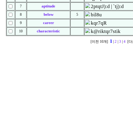
2ptqtJ):d | `tj):d
aptitude
7
bil8u
below
8
5
kqr7qR
career
9
k@riktqr7stik
characteristic
10
1
2
3
4
[이전 10개]
|
|
|
[다음