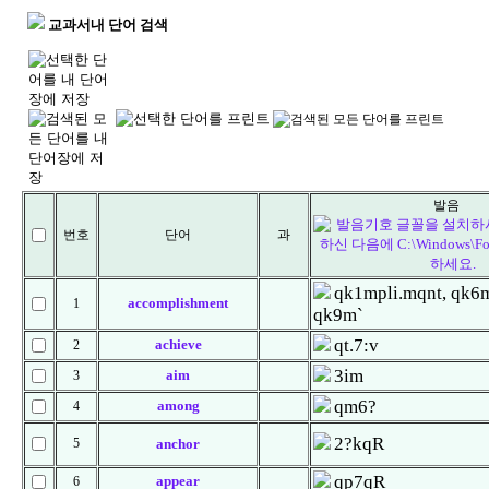
교과서내 단어 검색
발음
번호
단어
과
qk1mpli.mqnt, qk6m
accomplishment
1
qk9m`
qt.7:v
achieve
2
3im
aim
3
qm6?
among
4
2?kqR
5
anchor
qp7qR
appear
6