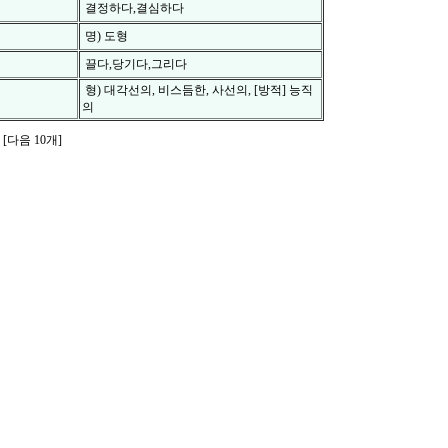
결정하다,결심하다
명) 도형
끌다,당기다,그리다
형) 대각선의, 비스듬한, 사선의, [방적] 능직
의
[다음 10개]