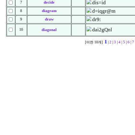
dis=id
decide
7
d=iqgr@m
diagram
8
dr9:
draw
9
dai2gQnl
10
diagonal
1
2
3
4
5
6
7
[이전 10개]
|
|
|
|
|
|