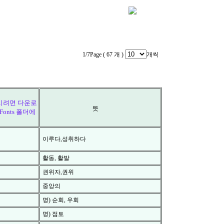
1/7Page ( 67 개 )
개씩
뜻
이루다,성취하다
활동, 활발
`
권위자,권위
중앙의
명) 순회, 우회
명) 점토