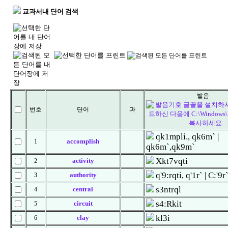
교과서내 단어 검색
발음
번호
단어
과
qk1mpli., qk6m` |
accomplish
1
qk6m`,qk9m`
Xkt7vqti
activity
2
q'9:rqti, q'1r` | C:'9r
authority
3
s3ntrql
central
4
s4:Rkit
circuit
5
kl3i
clay
6