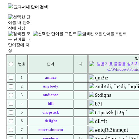
교과서내 단어 검색
번호
단어
과
qm3iz
amaze
1
3nib!di, `b^di, `bqdi
anybody
2
9:diqns
audience
3
b7l
bill
4
t.1pst&k | t.9p`
chopstick
5
dil=it
delight
6
#ntqRt3inmqnt
entertainment
7
3nvql*up, 1:n` | 3n`
envelope
8
12