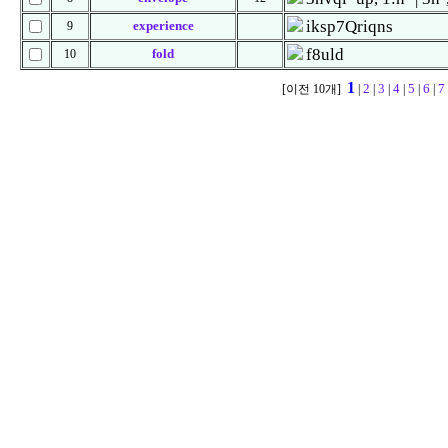
iksp7Qriqns
experience
9
f8uld
fold
10
1
2
3
4
5
6
7
[이전 10개]
|
|
|
|
|
|