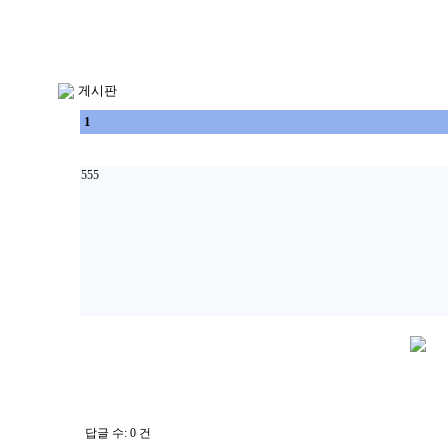
게시판
1
555
답글 수: 0 건