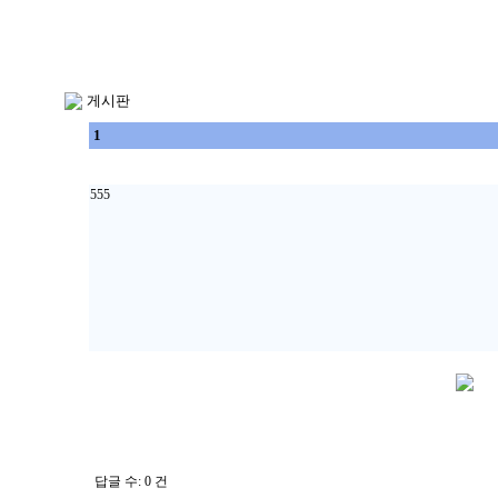
게시판
1
555
답글 수: 0 건