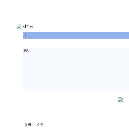
게시판
1
555
답글 수: 0 건