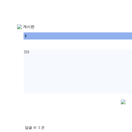
게시판
1
555
답글 수: 1 건